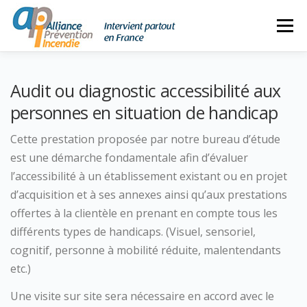
Aller
Menu
au
contenu
ACCUEIL
NOS MISSIONS
LA SOCIÉTÉ
Audit ou diagnostic accessibilité aux
personnes en situation de handicap
04 90 40 94 68
CONTACT
Cette prestation proposée par notre bureau d’étude
06 87 64 36 17
est une démarche fondamentale afin d’évaluer
l’accessibilité à un établissement existant ou en projet
d’acquisition et à ses annexes ainsi qu’aux prestations
offertes à la clientèle en prenant en compte tous les
différents types de handicaps. (Visuel, sensoriel,
cognitif, personne à mobilité réduite, malentendants
etc.)
Une visite sur site sera nécessaire en accord avec le