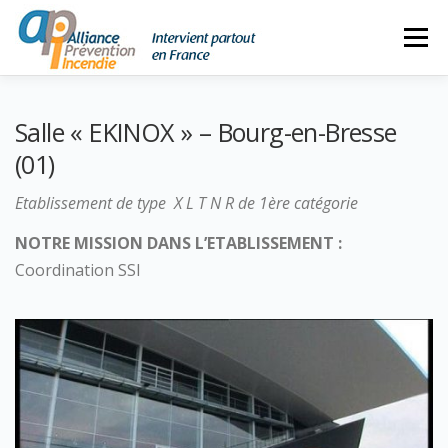
Aller
Menu
au
contenu
ACCUEIL
NOS MISSIONS
LA SOCIÉTÉ
Salle « EKINOX » – Bourg-en-Bresse
(01)
04 90 40 94 68
CONTACT
Etablissement de type X L T N R de 1ère catégorie
06 87 64 36 17
NOTRE MISSION DANS L’ETABLISSEMENT :
Coordination SSI